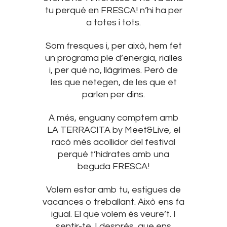
tu perquè en FRESCA! n’hi ha per
a totes i tots.
Som fresques i, per això, hem fet
un programa ple d’energia, rialles
i, per què no, llàgrimes. Però de
les que netegen, de les que et
parlen per dins.
A més, enguany comptem amb
LA TERRACITA by Meet&Live, el
racó més acollidor del festival
perquè t’hidrates amb una
beguda FRESCA!
Volem estar amb tu, estigues de
vacances o treballant. Això ens fa
igual. El que volem és veure’t. I
sentir-te. I després, que ens