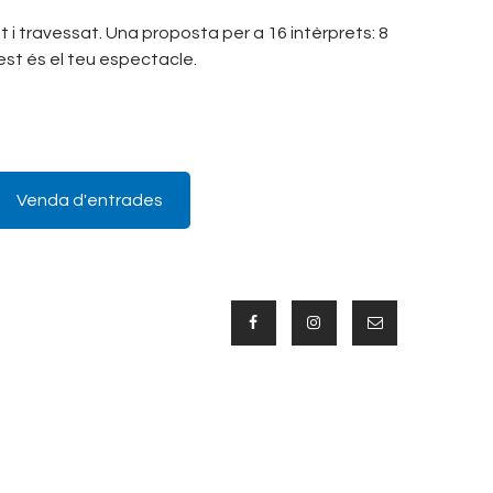
at i travessat. Una proposta per a 16 intèrprets: 8
uest és el teu espectacle.
Venda d'entrades