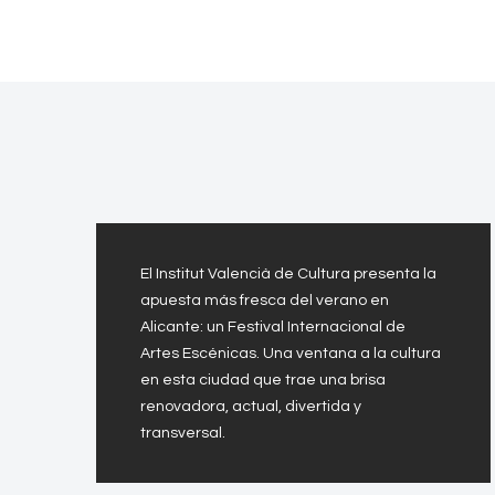
El Institut Valencià de Cultura presenta la
apuesta más fresca del verano en
Alicante: un Festival Internacional de
Artes Escénicas. Una ventana a la cultura
en esta ciudad que trae una brisa
renovadora, actual, divertida y
transversal.