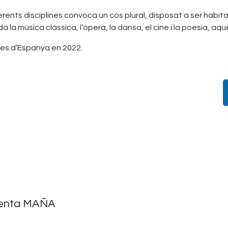
iferents disciplines convoca un cos plural, disposat a ser habit
da la música clàssica, l’òpera, la dansa, el cine i la poesia, aq
ues d’Espanya en 2022.
enta MAÑA