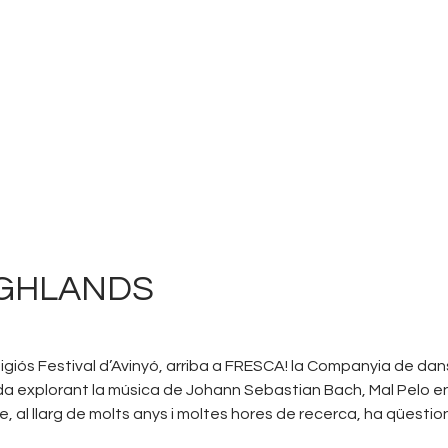
FRESCA!
Programa
Informació d’interés
Contacte
VAL
HIGHLANDS
giós Festival d’Avinyó, arriba a FRESCA! la Companyia de dan
da explorant la música de Johann Sebastian Bach, Mal Pelo 
e, al llarg de molts anys i moltes hores de recerca, ha qüestion