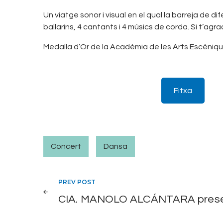
Un viatge sonor i visual en el qual la barreja de d
ballarins, 4 cantants i 4 músics de corda. Si t’agra
Medalla d’Or de la Acadèmia de les Arts Escèniq
Fitxa
Concert
Dansa
Navegació
PREV POST
CIA. MANOLO ALCÁNTARA pres
d'entrades