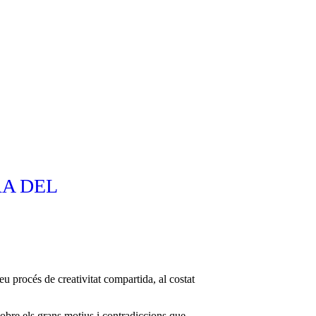
RA DEL
u procés de creativitat compartida, al costat
 sobre els grans motius i contradiccions que