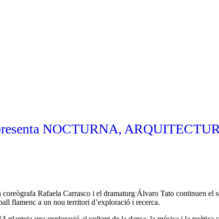
FRESCA!
Programa
Informació d’interés
Contacte
VAL
resenta NOCTURNA, ARQUITECTU
la coreògrafa Rafaela Carrasco i el dramaturg Álvaro Tato continuen el se
all flamenc a un nou territori d’exploració i recerca.
NA
planteja una exploració al voltant de la dansa, la música i la poètica