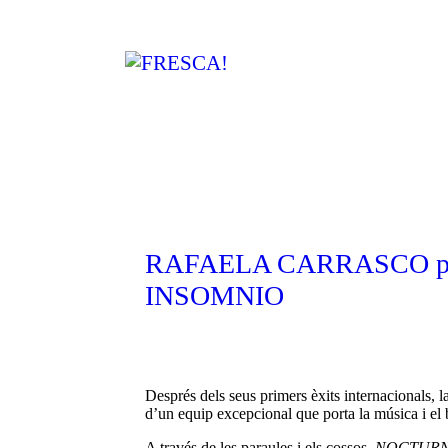
RAFAELA CARRASCO p
INSOMNIO
Després dels seus primers èxits internacionals, 
d’un equip excepcional que porta la música i el b
A través de les paraules i els cossos,
NOCTUR