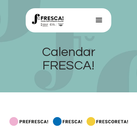
FRESCA!
Programme
Calendar
Information
FRESCA!
Contact
ENG