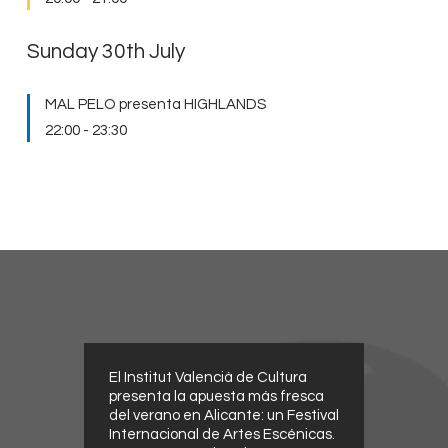
Sunday 30th July
MAL PELO presenta HIGHLANDS
22:00
-
23:30
El Institut Valencià de Cultura
presenta la apuesta más fresca
del verano en Alicante: un Festival
Internacional de Artes Escénicas.