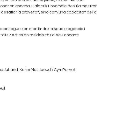
i posar en escena. Galactik Ensemble desitja mostrar
 desafiar la gravetat, sinó com una capacitat per a
 aconsegueixen mantindre la seua elegància i
ats? Ací és on resideix tot el seu encant!
 Julliand, Karim Messaoudi i Cyril Pernot
uil