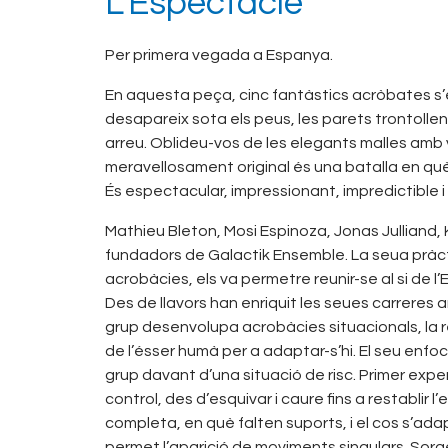
L’Espectacle
Per primera vegada a Espanya.
En aquesta peça, cinc fantàstics acròbates s’en
desapareix sota els peus, les parets trontollen,
arreu. Oblideu-vos de les elegants malles amb 
meravellosament original és una batalla en qu
És espectacular, impressionant, impredictible 
Mathieu Bleton, Mosi Espinoza, Jonas Julliand, 
fundadors de Galactik Ensemble. La seua pràcti
acrobàcies, els va permetre reunir-se al si de 
Des de llavors han enriquit les seues carreres a
grup desenvolupa acrobàcies situacionals, la r
de l’ésser humà per a adaptar-s’hi. El seu enfoc
grup davant d’una situació de risc. Primer ex
control, des d’esquivar i caure fins a restablir 
completa, en què falten suports, i el cos s’adap
permet l’aparició de moviments singulars. Sorgei