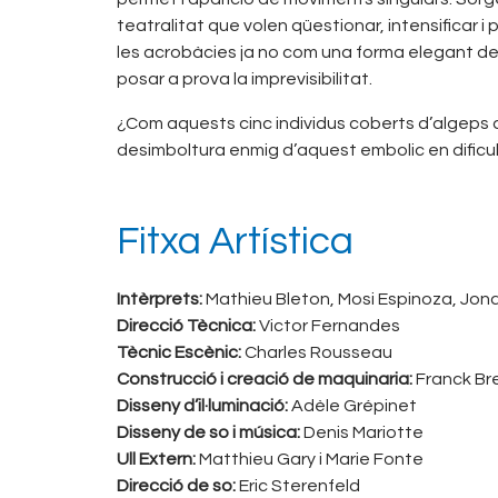
teatralitat que volen qüestionar, intensificar 
les acrobàcies ja no com una forma elegant de
posar a prova la imprevisibilitat.
¿Com aquests cinc individus coberts d’algeps
desimboltura enmig d’aquest embolic en dificult
Fitxa Artística
Intèrprets:
Mathieu Bleton, Mosi Espinoza, Jonas
Direcció Tècnica:
Victor Fernandes
Tècnic Escènic:
Charles Rousseau
Construcció i creació de maquinaria:
Franck Bre
Disseny d’il·luminació:
Adèle Grépinet
Disseny de so i música:
Denis Mariotte
Ull Extern:
Matthieu Gary i Marie Fonte
Direcció de so:
Eric Sterenfeld