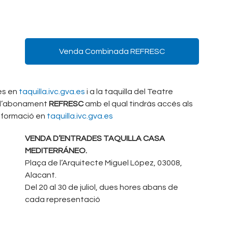
Venda Combinada REFRESC
es en
taquilla.ivc.gva.es
i a la taquilla del Teatre
t l’abonament
REFRESC
amb el qual tindràs accés als
informació en
taquilla.ivc.gva.es
VENDA D’ENTRADES TAQUILLA CASA
MEDITERRÁNEO.
Plaça de l’Arquitecte Miguel López, 03008,
Alacant.
Del 20 al 30 de juliol, dues hores abans de
cada representació