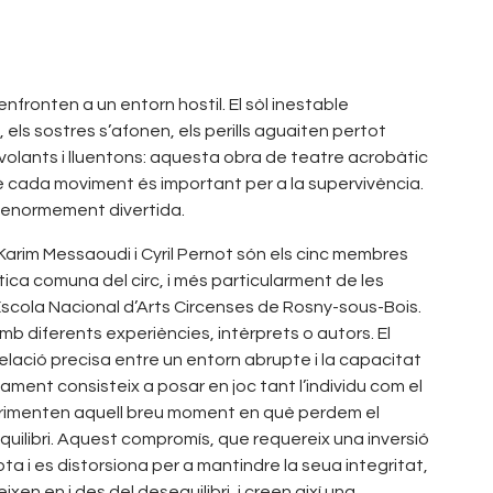
fronten a un entorn hostil. El sòl inestable
 els sostres s’afonen, els perills aguaiten pertot
volants i lluentons: aquesta obra de teatre acrobàtic
è cada moviment és important per a la supervivència.
i enormement divertida.
Karim Messaoudi i Cyril Pernot són els cinc membres
ca comuna del circ, i més particularment de les
l’Escola Nacional d’Arts Circenses de Rosny-sous-Bois.
mb diferents experiències, intèrprets o autors. El
elació precisa entre un entorn abrupte i la capacitat
ament consisteix a posar en joc tant l’individu com el
perimenten aquell breu moment en què perdem el
l’equilibri. Aquest compromís, que requereix una inversió
ta i es distorsiona per a mantindre la seua integritat,
xen en i des del desequilibri, i creen així una