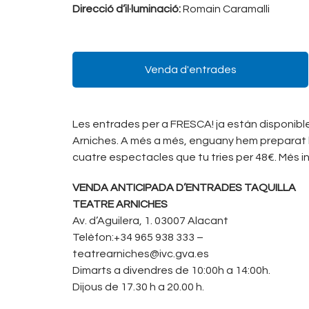
Direcció d’il·luminació:
Romain Caramalli
Venda d'entrades
Les entrades per a FRESCA! ja están disponibl
Arniches. A més a més, enguany hem prepara
cuatre espectacles que tu tries per 48€. Més 
VENDA ANTICIPADA D’ENTRADES TAQUILLA
TEATRE ARNICHES
Av. d’Aguilera, 1. 03007 Alacant
Telèfon:+34 965 938 333 –
teatrearniches@ivc.gva.es
Dimarts a divendres de 10:00h a 14:00h.
Dijous de 17.30 h a 20.00 h.