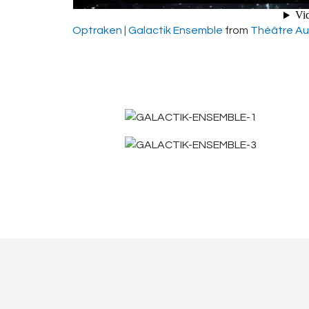
Optraken | Galactik Ensemble
from
Théâtre Aud