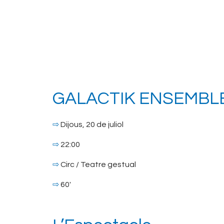
GALACTIK ENSEMBLE
⇨
Dijous, 20 de juliol
⇨
22:00
⇨
Circ / Teatre gestual
⇨
60′