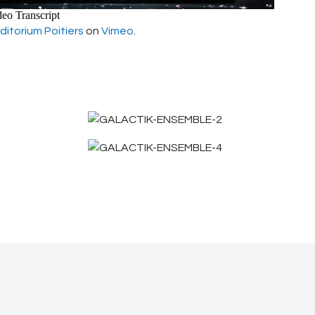
itorium Poitiers
on
Vimeo
.